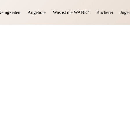
euigkeiten
Angebote
Was ist die WABE?
Bücherei
Juge