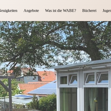
euigkeiten
Angebote
Was ist die WABE?
Bücherei
Juge